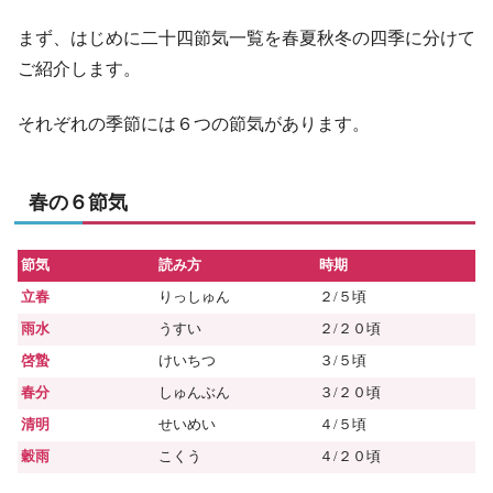
まず、はじめに二十四節気一覧を春夏秋冬の四季に分けて
ご紹介します。
それぞれの季節には６つの節気があります。
春の６節気
節気
読み方
時期
立春
りっしゅん
２/５頃
雨水
うすい
２/２０頃
啓蟄
けいちつ
３/５頃
春分
しゅんぶん
３/２０頃
清明
せいめい
４/５頃
穀雨
こくう
４/２０頃