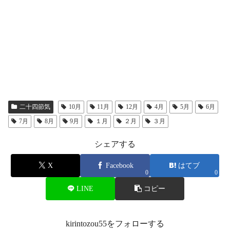
二十四節気
10月
11月
12月
4月
5月
6月
7月
8月
9月
１月
２月
３月
シェアする
X
Facebook
はてブ
0
0
LINE
コピー
kirintozou55をフォローする