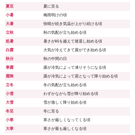
夏至
夏に至る
小暑
梅雨明けの頃
大暑
快晴が続き気温が上がり続ける頃
立秋
秋の気配が立ち始める頃
処暑
暑さが峠を越えて後退し始める頃
白露
大気が冷えてきて露ができ始める頃
秋分
秋の中間の日
寒露
露が冷気によって凍りそうになる頃
霜降
露が冷気によって霜となって降り始める頃
立冬
冬の気配が立ち始める頃
小雪
わずかながら雪が降り始める頃
大雪
雪が激しく降り始める頃
冬至
冬に至る
小寒
寒さが厳しくなってくる頃
大寒
寒さが最も厳しくなる頃