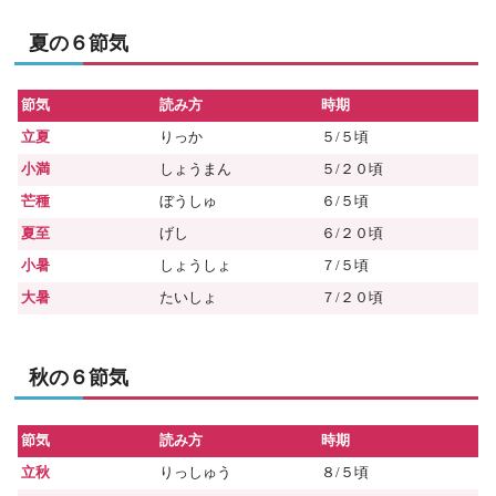
夏の６節気
節気
読み方
時期
立夏
りっか
５/５頃
小満
しょうまん
５/２０頃
芒種
ぼうしゅ
６/５頃
夏至
げし
６/２０頃
小暑
しょうしょ
７/５頃
大暑
たいしょ
７/２０頃
秋の６節気
節気
読み方
時期
立秋
りっしゅう
８/５頃