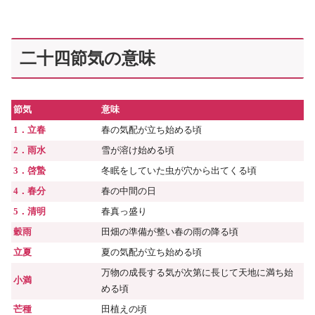
二十四節気の意味
節気
意味
1．立春
春の気配が立ち始める頃
2．雨水
雪が溶け始める頃
3．啓蟄
冬眠をしていた虫が穴から出てくる頃
4．春分
春の中間の日
5．清明
春真っ盛り
穀雨
田畑の準備が整い春の雨の降る頃
立夏
夏の気配が立ち始める頃
万物の成長する気が次第に長じて天地に満ち始
小満
める頃
芒種
田植えの頃