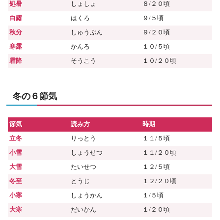
処暑
しょしょ
８/２０頃
白露
はくろ
９/５頃
秋分
しゅうぶん
９/２０頃
寒露
かんろ
１０/５頃
霜降
そうこう
１０/２０頃
冬の６節気
節気
読み方
時期
立冬
りっとう
１１/５頃
小雪
しょうせつ
１１/２０頃
大雪
たいせつ
１２/５頃
冬至
とうじ
１２/２０頃
小寒
しょうかん
１/５頃
大寒
だいかん
１/２０頃