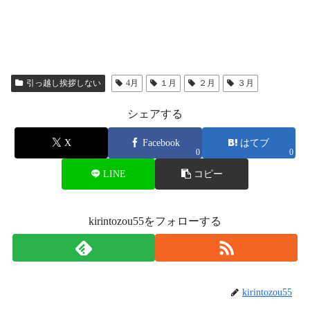
引っ越し挨拶しない
4月
１月
２月
３月
シェアする
X
Facebook
はてブ
0
0
LINE
コピー
kirintozou55をフォローする
kirintozou55