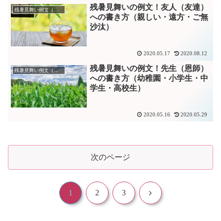
残暑見舞いの例文！友人（友達）
残暑見舞い例文（友人）
への書き方（親しい・遠方・ご無
沙汰）
2020.05.17
2020.08.12
残暑見舞いの例文！先生（恩師）
残暑見舞い例文（先生）
への書き方（幼稚園・小学生・中
学生・高校生）
2020.05.16
2020.05.29
次のページ
次
1
2
3
へ