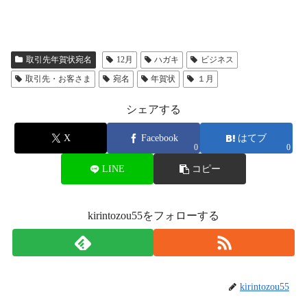
取引先年賀状宛名
12月
ハガキ
ビジネス
取引先・お客さま
宛名
年賀状
１月
シェアする
X
Facebook
はてブ
0
0
LINE
コピー
kirintozou55をフォローする
kirintozou55