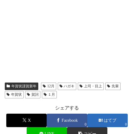
年賀状謹賀新年
12月
ハガキ
上司・目上
先輩
年賀状
賀詞
１月
シェアする
X
Facebook
はてブ
0
0
LINE
コピー