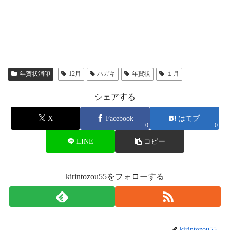
年賀状消印
12月
ハガキ
年賀状
１月
シェアする
X
Facebook
はてブ
0
0
LINE
コピー
kirintozou55をフォローする
kirintozou55