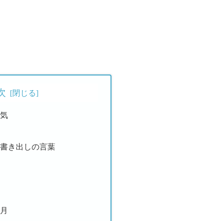
次
節気
月書き出しの言葉
０月