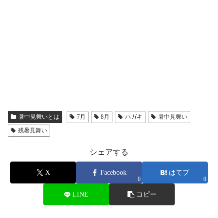
暑中見舞いとは
7月
8月
ハガキ
暑中見舞い
残暑見舞い
シェアする
X
Facebook
はてブ
0
0
LINE
コピー