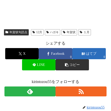
年賀状句読点
12月
ハガキ
年賀状
１月
シェアする
X
Facebook
はてブ
0
0
LINE
コピー
kirintozou55をフォローする
kirintozou55