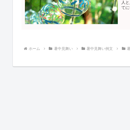
人と
てに
ホーム
暑中見舞い
暑中見舞い例文