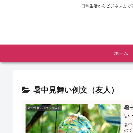
日常生活からビジネスまで
ホーム
暑中見舞い例文（友人）
暑
暑中見舞い例文（友人）
い
暑中
ので