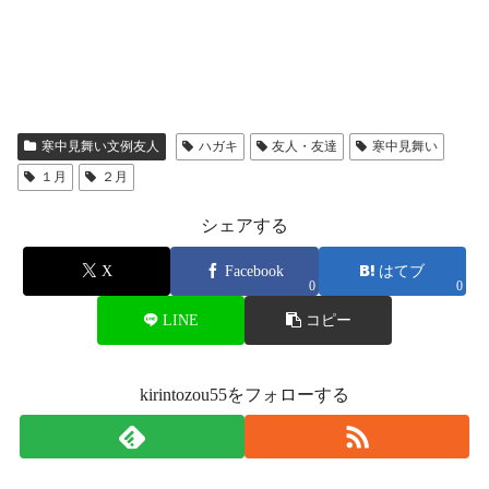
寒中見舞い文例友人
ハガキ
友人・友達
寒中見舞い
１月
２月
シェアする
X
Facebook
はてブ
0
0
LINE
コピー
kirintozou55をフォローする