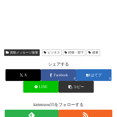
異動メッセージ後輩
ビジネス
同僚・部下
後輩
シェアする
X
Facebook
はてブ
0
0
LINE
コピー
kirintozou55をフォローする