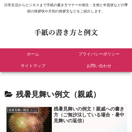
日常生活からビジネスまで手紙の書き方マナーや例文・文例と年賀状などの季
節の挨拶状や月別の挨拶文などをご紹介します。
ホーム
プライバシーポリシー
サイトマップ
お問い合わせ
残暑見舞い例文（親戚）
残暑見舞いの例文！親戚への書き
残暑見舞い例文（親戚）
方（ご無沙汰している場合・暑中
見舞いの返信）