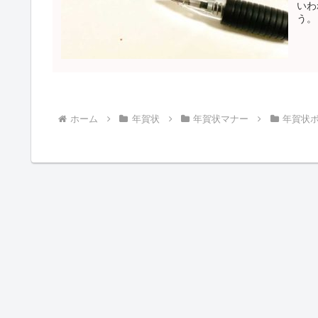
いわ
う。
ホーム
年賀状
年賀状マナー
年賀状