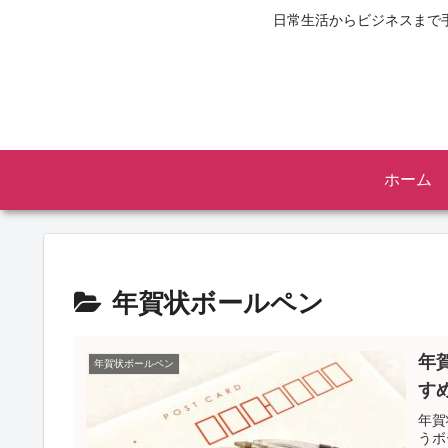
日常生活からビジネスまで
ホーム
年賀状ボールペン
年
年賀状ボールペン
す
年賀
うボ