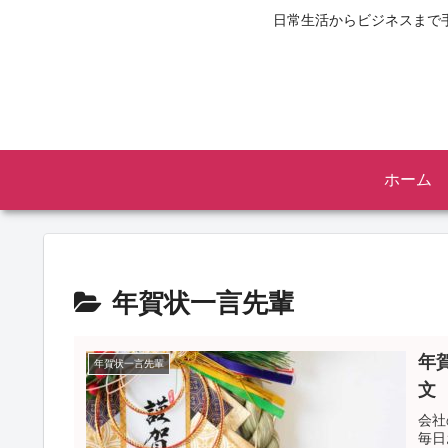
日常生活からビジネスまで
ホーム
年賀状一言先輩
年
年賀状一言先輩
文
会社
毎日