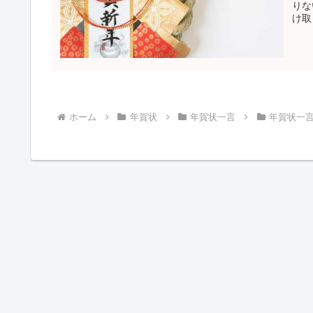
りな
け取
先輩
ホーム
年賀状
年賀状一言
年賀状一