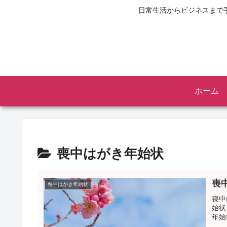
日常生活からビジネスまで
ホーム
喪中はがき年始状
喪
喪中はがき年始状
喪中
始状
年始