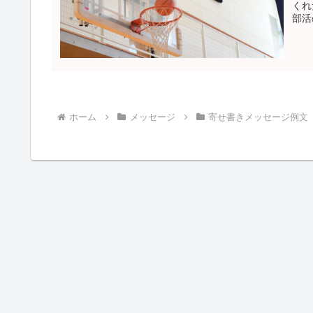
くれ
部活
す。
ホーム
メッセージ
寄せ書きメッセージ例文