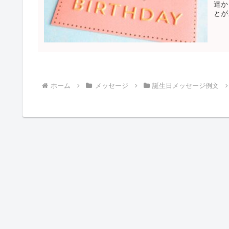
達か
とが
ある
贈る
ホーム
メッセージ
誕生日メッセージ例文