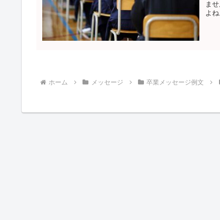
ませ
よね
介し
ホーム
メッセージ
卒業メッセージ例文