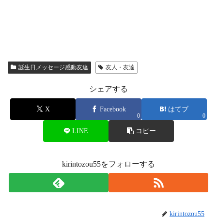
誕生日メッセージ感動友達
友人・友達
シェアする
X
Facebook
はてブ
0
0
LINE
コピー
kirintozou55をフォローする
kirintozou55